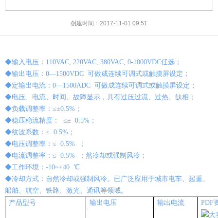
创建时间：
2017-11-01
09:51
◆输入电压：110VAC, 220VAC, 380VAC, 0-1000VDC任选；
◆输出电压：0—1500VDC 可做成连续可调式或触摸屏设定；
◆定输出电流：0—1500ADC 可做成连续可调式或触摸屏设定；
◆电压、电流、时间、故障显示，具有过压过流、过热、缺相；
◆负载调整率：≤±0.5%；
◆稳压稳流精度： ≤± 0.5%；
◆纹波系数：≤ 0.5%；
◆电压调整率：≤ 0.5% ；
◆电流调整率：≤ 0.5% ；然冷却或强制风冷；
◆工作环境：-10~+40 ℃
◆冷却方式：自然冷却或强制风冷。已广泛应用于城市电车、起重、
船舶、航空、铁路、激光、通讯等领域。
产品型号
输出电压
输出电流
PDF