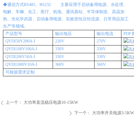
◆通信方式RS485、RS232 主要应用于启动备用电源、水处理、
电解、车辆、化工、医疗、机电、通讯基站、半导体制造、高温加
热、光化学武器、启动备用电源、实验室恒压恒流源、日常用品加工
生产等领域。
产品型号
输出电压
输出电流
PDF
QYDI50V200A-I
220V
270V
QYDI100V100A-I
330V
330V
QYDI200V50A-I
330V
330V
QYDI1000V10A-I
360V
360V
可根据需求定制
上一个：
大功率直流稳压电源10-15KW
ꄴ
下一个：
大功率开关电源3-5KW
ꄲ