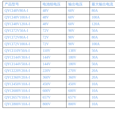
产品型号
电池组电压
输出电压
最大输出电流
QYCI48V80A-I
48V
60V
80A
QYCI48V100A-I
48V
60V
100A
QYCI48V120A-I
48V
60V
120A
QYCI72V50A-I
72V
90V
50A
QYCI72V80A-I
72V
90V
80A
QYCI72V100A-I
72V
90V
100A
QYCI110V50A-I
110V
138V
50A
QYCI144V30A-I
144V
180V
30A
QYCI144V50A-I
144V
180V
50A
QYCI220V20A-I
220V
270V
20A
QYCI360V20A-I
360V
360V
20A
QYCI450V10A-I
450V
450V
10A
QYCI600V10A-I
600V
600V
10A
QYCI657V10A-I
657V
657V
10A
QYCI800V10A-I
800V
800V
10A