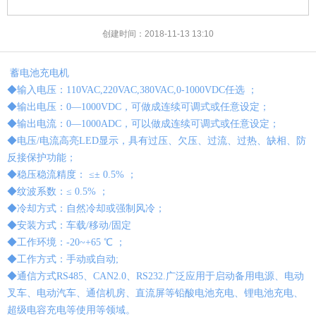
创建时间：
2018-11-13
13:10
蓄电池充电机
◆输入电压：110VAC,220VAC,380VAC,0-1000VDC任选 ；
◆输出电压：0—1000VDC，可做成连续可调式或任意设定；
◆输出电流：0—1000ADC，可以做成连续可调式或任意设定；
◆电压/电流高亮LED显示，具有过压、欠压、过流、过热、缺相、防
反接保护功能；
◆稳压稳流精度： ≤± 0.5% ；
◆纹波系数：≤ 0.5% ；
◆冷却方式：自然冷却或强制风冷；
◆安装方式：车载/移动/固定
◆工作环境：-20~+65 ℃ ；
◆工作方式：手动或自动;
◆通信方式RS485、CAN2.0、RS232.广泛应用于启动备用电源、电动
叉车、电动汽车、通信机房、直流屏等铅酸电池充电、锂电池充电、
超级电容充电等使用等领域。